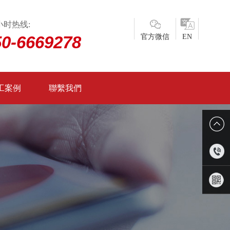
小时热线:
50-6669278
官方微信
EN
工案例
聯繫我們
0750-
6669278
微信二