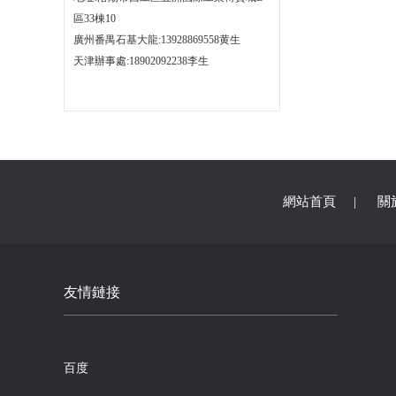
區33棟10
廣州番禺石基大龍:13928869558黄生
天津辦事處:18902092238李生
網站首頁
|
關
友情鏈接
百度