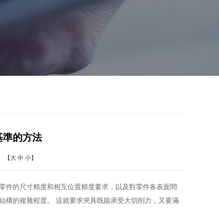
维码
基準的方法
【
大
中
小
】
零件的尺寸精度和相互位置精度要求，以及對零件各表面間
結構的複雜程度。 這就要求夾具既能承受大切削力，又要滿