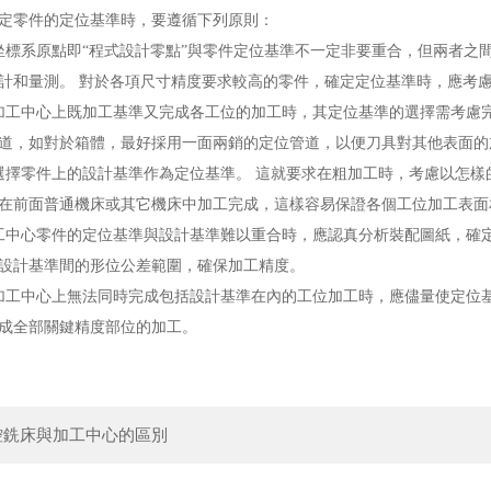
定零件的定位基準時，要遵循下列原則：
坐標系原點即“程式設計零點”與零件定位基準不一定非要重合，但兩者之
計和量測。 對於各項尺寸精度要求較高的零件，確定定位基準時，應考
加工中心上既加工基準又完成各工位的加工時，其定位基準的選擇需考慮
道，如對於箱體，最好採用一面兩銷的定位管道，以便刀具對其他表面的
選擇零件上的設計基準作為定位基準。 這就要求在粗加工時，考慮以怎
在前面普通機床或其它機床中加工完成，這樣容易保證各個工位加工表面
工中心零件的定位基準與設計基準難以重合時，應認真分析裝配圖紙，確
設計基準間的形位公差範圍，確保加工精度。
加工中心上無法同時完成包括設計基準在內的工位加工時，應儘量使定位
成全部關鍵精度部位的加工。
控銑床與加工中心的區別