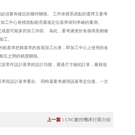
間必須要有確定的幾何關係。 工件坐標系原點的選擇主要考
慮加工中心座標原點能否通過定位基準得到準確的量測。
完成盡可能多的加工內容。 為此，要考慮便於各個表面都被
加工。
樣的粗基準把精基準的各面加工出來，即加工中心上使用的各
相互之間的精度關係。
定該零件設計基準的設計功能，通過尺寸鏈的計算，嚴格規
基準與設計基準重合。 同時還要考慮用該基準定位後，一次
上一篇：
CNC數控機床行業介紹