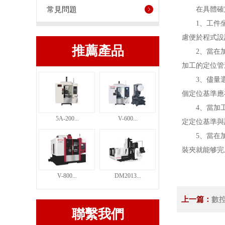
常見問題
在具體確
1、工件
慮便於程式設
推薦產品
2、當在
加工的定位管
3、儘量
個定位基準應
4、當加
5A-200...
V-600...
定定位基準與
5、當在
裝夾就能够完
V-800...
DM2013...
上一篇：
數
聯繫我們