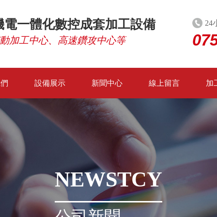
機電一體化數控成套加工設備
24
07
動加工中心、高速鑽攻中心等
我們
設備展示
新聞中心
線上留言
加
NEWSTCY
公司新聞