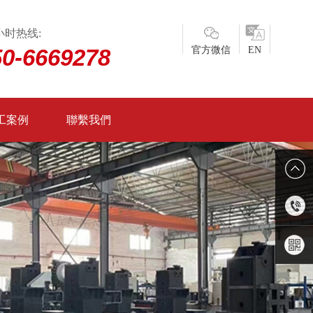
小时热线:
50-6669278
官方微信
EN
工案例
聯繫我們
0750-
6669278
微信二