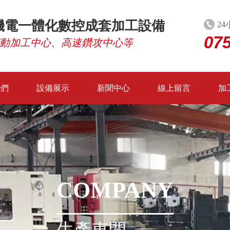
機電一體化數控成套加工設備
24
07
動加工中心、高速鑽攻中心等
我們
設備展示
新聞中心
線上留言
加
COMPANY
生產車間