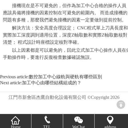
撞機現在是不可避免的，但作為加工中心合格的操作人員
應該具備將撞機的因素控制在可避免的範圍內。 而造成撞機的
問題有多種，那麼我們避免撞機的因素一定要做到提前控制。
解決方法：安全高度合理設定； CNC程式單上刀具長度和
實際加工深度調到適用位置，深度Z軸取數和實際Z軸取數核對
清楚； 程式設計時座標設定核對準確。
以上因素都是可以避免的，囙此立式加工中心操作人員在
手動操作時，要進行反復檢查數據確認無誤。
Previous article:數控加工中心線軌與硬軌有哪些區別
Next article:加工中心由哪些結構組成的？
江門市新會區杰鷹自動化設備有限公司 ©Copyright
2026
Home
TEL
WeChat
address
16.856829s