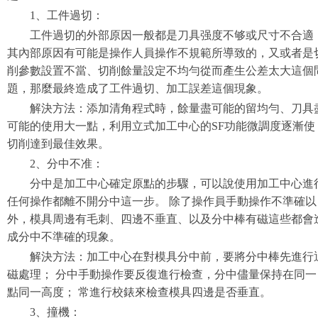
1、工件過切：
工件過切的外部原因一般都是刀具强度不够或尺寸不合適
其內部原因有可能是操作人員操作不規範所導致的，又或者是
削參數設置不當、切削餘量設定不均勻從而產生公差太大這個
題，那麼最終造成了工件過切、加工誤差這個現象。
解決方法：添加清角程式時，餘量盡可能的留均勻、刀具
可能的使用大一點，利用立式加工中心的SF功能微調度逐漸使
切削達到最佳效果。
2、分中不准：
分中是加工中心確定原點的步驟，可以說使用加工中心進
任何操作都離不開分中這一步。 除了操作員手動操作不準確以
外，模具周邊有毛刺、四邊不垂直、以及分中棒有磁這些都會
成分中不準確的現象。
解決方法：加工中心在對模具分中前，要將分中棒先進行
磁處理； 分中手動操作要反復進行檢查，分中儘量保持在同一
點同一高度； 常進行校錶來檢查模具四邊是否垂直。
3、撞機：